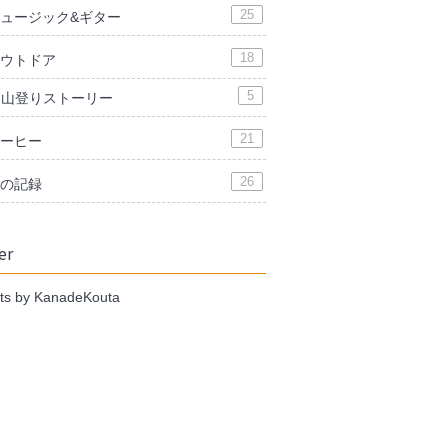
25
ュージック&ギター
18
ウトドア
5
山登りストーリー
21
ーヒー
26
の記録
er
ts by KanadeKouta