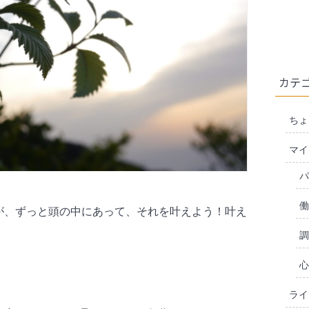
カテ
ちょ
マイ
パ
働
が、ずっと頭の中にあって、それを叶えよう！叶え
調
心
ライ