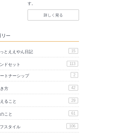
す。
詳しく見る
ゴリー
15
っとええやん日記
113
ンドセット
2
ートナーシップ
42
き方
29
えること
61
のこと
106
フスタイル