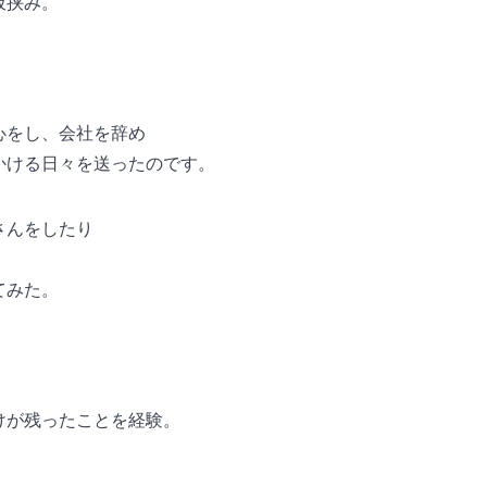
板挟み。
。
心をし、会社を辞め
かける日々を送ったのです。
さんをしたり
てみた。
けが残ったことを経験。