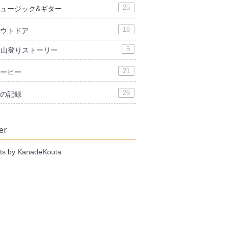
25
ュージック&ギター
18
ウトドア
5
山登りストーリー
21
ーヒー
26
の記録
er
ts by KanadeKouta