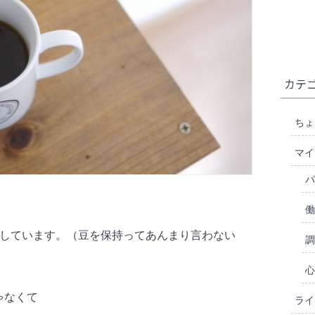
カテ
ちょ
マイ
パ
働
にしています。（豆を保持ってあんまり言わない
調
心
ゃなくて
ライ