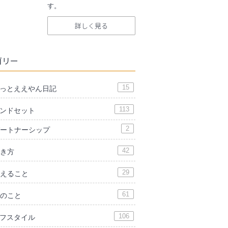
す。
詳しく見る
ゴリー
15
っとええやん日記
113
ンドセット
2
ートナーシップ
42
き方
29
えること
61
のこと
106
フスタイル