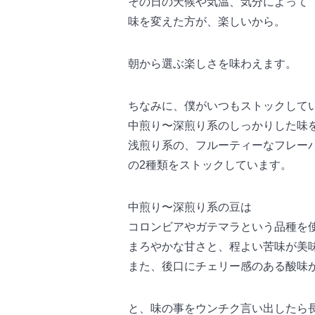
その日の天候や気温、気分によって
味を変えた方が、楽しいから。
朝から選ぶ楽しさを味わえます。
ちなみに、僕がいつもストックして
中煎り〜深煎り系のしっかりした味
浅煎り系の、フルーティーなフレー
の2種類をストックしています。
中煎り〜深煎り系の豆は
コロンビアやガテマラという品種を
まろやかな甘さと、程よい苦味が美
また、後口にチェリー感のある酸味
と、味の事をウンチク言い出したら