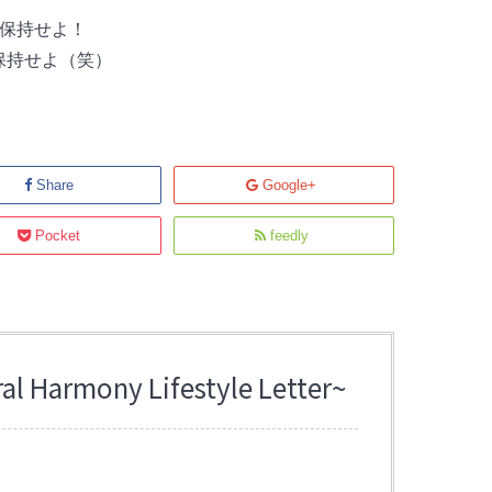
を保持せよ！
保持せよ（笑）
Share
Google+
Pocket
feedly
Harmony Lifestyle Letter~