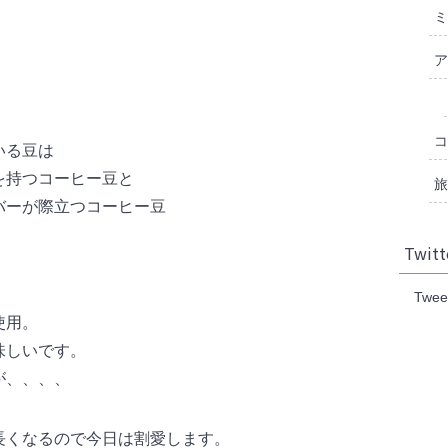
ミ
ア
コ
いる豆は
を持つコーヒー豆と
旅
バーが際立つコーヒー豆
Twitt
Twee
使用。
味しいです。
が、、、、
長くなるので今日は割愛します。